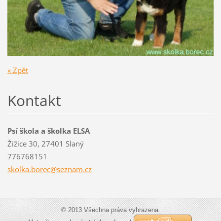
« Zpět
Kontakt
Psí škola a školka ELSA
Žižice 30, 27401 Slaný
776768151
skolka.b
orec@sez
nam.cz
© 2013 Všechna práva vyhrazena.