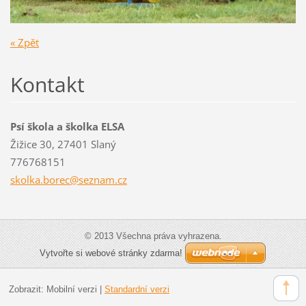
« Zpět
Kontakt
Psí škola a školka ELSA
Žižice 30, 27401 Slaný
776768151
skolka.b
orec@sez
nam.cz
© 2013 Všechna práva vyhrazena.
Vytvořte si webové stránky zdarma!
Zobrazit:
Mobilní verzi
|
Standardní verzi