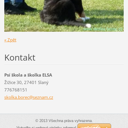
« Zpět
Kontakt
Psí škola a školka ELSA
Žižice 30, 27401 Slaný
776768151
skolka.b
orec@sez
nam.cz
© 2013 Všechna práva vyhrazena.
Vytvořte si webové stránky zdarma!