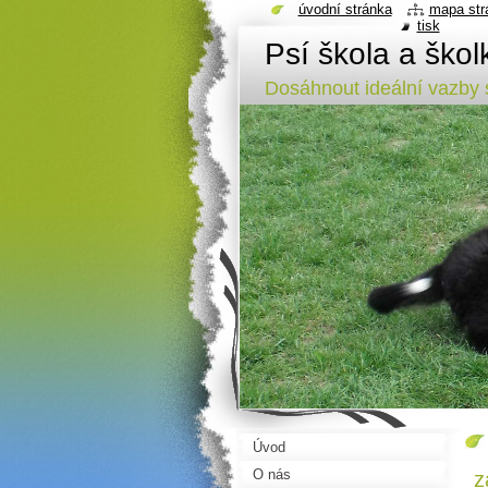
úvodní stránka
mapa str
tisk
Psí škola a ško
Dosáhnout ideální vazb
Úvod
O nás
z