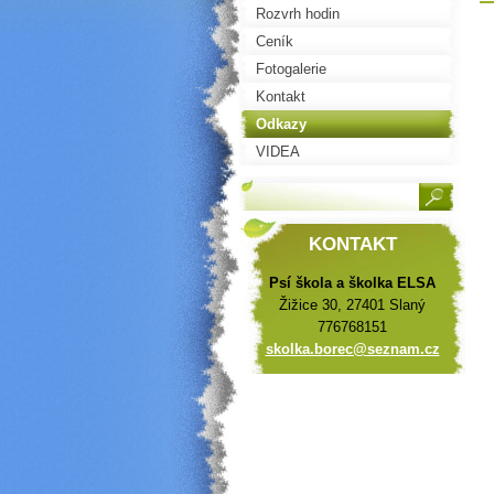
Rozvrh hodin
Ceník
Fotogalerie
Kontakt
Odkazy
VIDEA
KONTAKT
Psí škola a školka ELSA
Žižice 30, 27401 Slaný
776768151
skolka.b
orec@sez
nam.cz