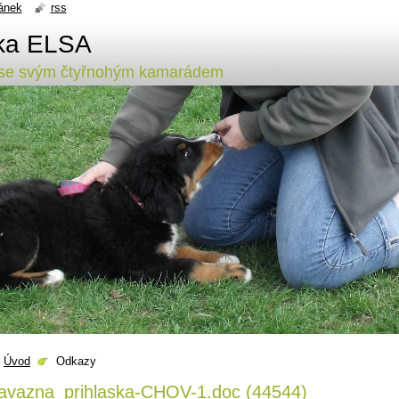
ánek
rss
lka ELSA
y se svým čtyřnohým kamarádem
Úvod
Odkazy
avazna_prihlaska-CHOV-1.doc (44544)