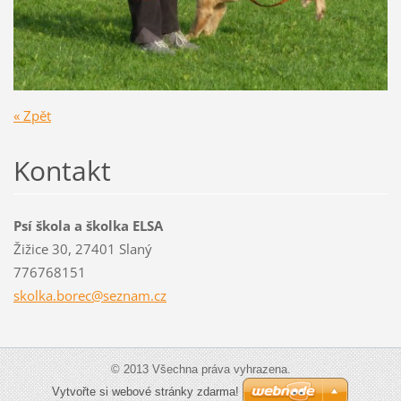
« Zpět
Kontakt
Psí škola a školka ELSA
Žižice 30, 27401 Slaný
776768151
skolka.b
orec@sez
nam.cz
© 2013 Všechna práva vyhrazena.
Vytvořte si webové stránky zdarma!