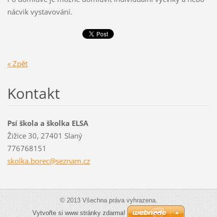
nácvik vystavování.
« Zpět
Kontakt
Psí škola a školka ELSA
Žižice 30, 27401 Slaný
776768151
skolka.b
orec@sez
nam.cz
© 2013 Všechna práva vyhrazena.
Vytvořte si www stránky zdarma!