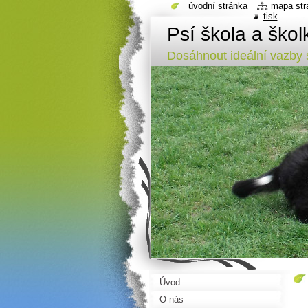
úvodní stránka
mapa str
tisk
Psí škola a ško
Dosáhnout ideální vazb
Úvod
O nás