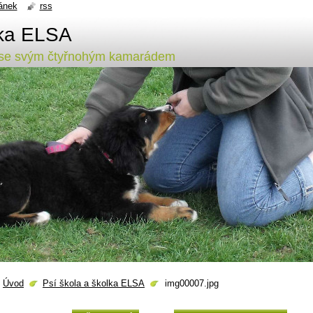
ánek
rss
lka ELSA
y se svým čtyřnohým kamarádem
Úvod
Psí škola a školka ELSA
img00007.jpg