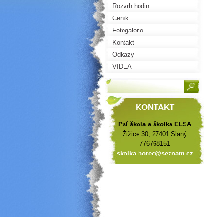
Rozvrh hodin
Ceník
Fotogalerie
Kontakt
Odkazy
VIDEA
KONTAKT
Psí škola a školka ELSA
Žižice 30, 27401 Slaný
776768151
skolka.b
orec@sez
nam.cz